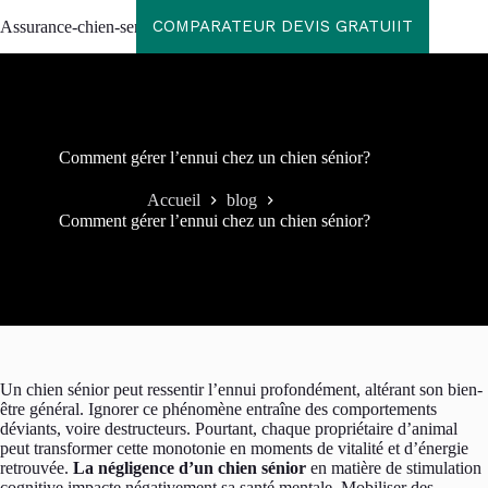
Passer
COMPARATEUR DEVIS GRATUIIT
Assurance-chien-senior
au
contenu
Comment gérer l’ennui chez un chien sénior?
Accueil
blog
Comment gérer l’ennui chez un chien sénior?
Un chien sénior peut ressentir l’ennui profondément, altérant son bien-
être général. Ignorer ce phénomène entraîne des comportements
déviants, voire destructeurs. Pourtant, chaque propriétaire d’animal
peut transformer cette monotonie en moments de vitalité et d’énergie
retrouvée.
La négligence d’un chien sénior
en matière de stimulation
cognitive impacte négativement sa santé mentale. Mobiliser des