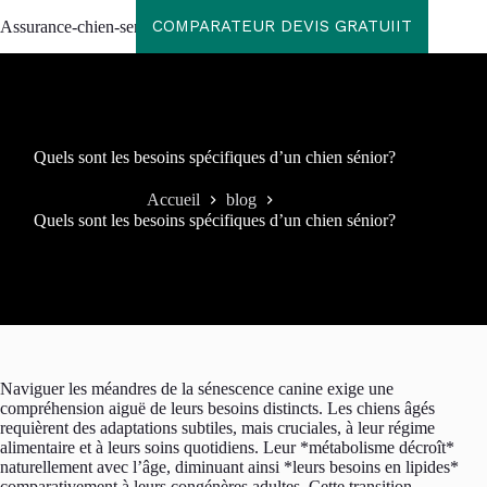
Passer
COMPARATEUR DEVIS GRATUIIT
Assurance-chien-senior
au
contenu
Quels sont les besoins spécifiques d’un chien sénior?
Accueil
blog
Quels sont les besoins spécifiques d’un chien sénior?
Naviguer les méandres de la sénescence canine exige une
compréhension aiguë de leurs besoins distincts. Les chiens âgés
requièrent des adaptations subtiles, mais cruciales, à leur régime
alimentaire et à leurs soins quotidiens. Leur *métabolisme décroît*
naturellement avec l’âge, diminuant ainsi *leurs besoins en lipides*
comparativement à leurs congénères adultes. Cette transition