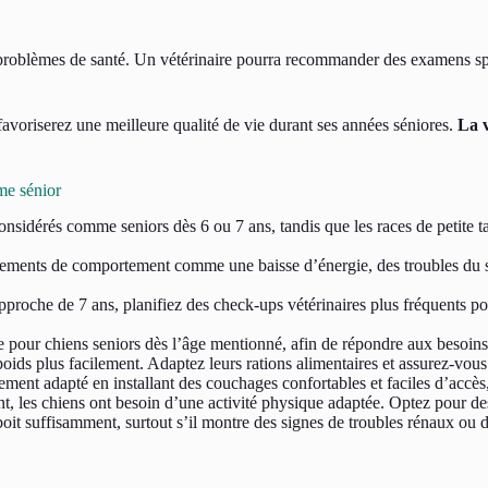
 problèmes de santé. Un vétérinaire pourra recommander des examens spéci
favoriserez une meilleure qualité de vie durant ses années séniores.
La v
me sénior
onsidérés comme seniors dès 6 ou 7 ans, tandis que les races de petite ta
ements de comportement comme une baisse d’énergie, des troubles du so
proche de 7 ans, planifiez des check-ups vétérinaires plus fréquents pou
 pour chiens seniors dès l’âge mentionné, afin de répondre aux besoins n
ids plus facilement. Adaptez leurs rations alimentaires et assurez-vous q
ment adapté en installant des couchages confortables et faciles d’accès, 
nt, les chiens ont besoin d’une activité physique adaptée. Optez pour d
oit suffisamment, surtout s’il montre des signes de troubles rénaux ou