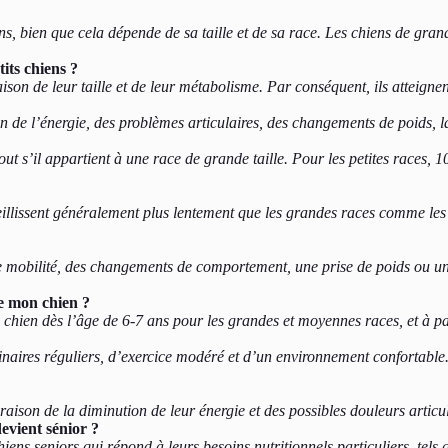
bien que cela dépende de sa taille et de sa race. Les chiens de grande t
tits chiens ?
ison de leur taille et de leur métabolisme. Par conséquent, ils atteignent
ion de l’énergie, des problèmes articulaires, des changements de poids,
t s’il appartient à une race de grande taille. Pour les petites races, 
vieillissent généralement plus lentement que les grandes races comme les
e mobilité, des changements de comportement, une prise de poids ou une
de mon chien ?
e chien dès l’âge de 6-7 ans pour les grandes et moyennes races, et à pa
naires réguliers, d’exercice modéré et d’un environnement confortable.
 raison de la diminution de leur énergie et des possibles douleurs articu
devient sénior ?
ens seniors qui répond à leurs besoins nutritionnels particuliers, tels 