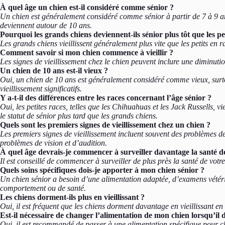
À quel âge un chien est-il considéré comme sénior ?
Un chien est généralement considéré comme sénior à partir de 7 à 9 ans, 
deviennent autour de 10 ans.
Pourquoi les grands chiens deviennent-ils sénior plus tôt que les pe
Les grands chiens vieillissent généralement plus vite que les petits en ra
Comment savoir si mon chien commence à vieillir ?
Les signes de vieillissement chez le chien peuvent inclure une diminut
Un chien de 10 ans est-il vieux ?
Oui, un chien de 10 ans est généralement considéré comme vieux, surtou
vieillissement significatifs.
Y a-t-il des différences entre les races concernant l’âge sénior ?
Oui, les petites races, telles que les Chihuahuas et les Jack Russells, 
le statut de sénior plus tard que les grands chiens.
Quels sont les premiers signes de vieillissement chez un chien ?
Les premiers signes de vieillissement incluent souvent des problèmes d
problèmes de vision et d’audition.
À quel âge devrais-je commencer à surveiller davantage la santé 
Il est conseillé de commencer à surveiller de plus près la santé de votr
Quels soins spécifiques dois-je apporter à mon chien sénior ?
Un chien sénior a besoin d’une alimentation adaptée, d’examens vétéri
comportement ou de santé.
Les chiens dorment-ils plus en vieillissant ?
Oui, il est fréquent que les chiens dorment davantage en vieillissant en
Est-il nécessaire de changer l’alimentation de mon chien lorsqu’il 
Oui, il est recommandé de passer à une alimentation spécifique pour chi