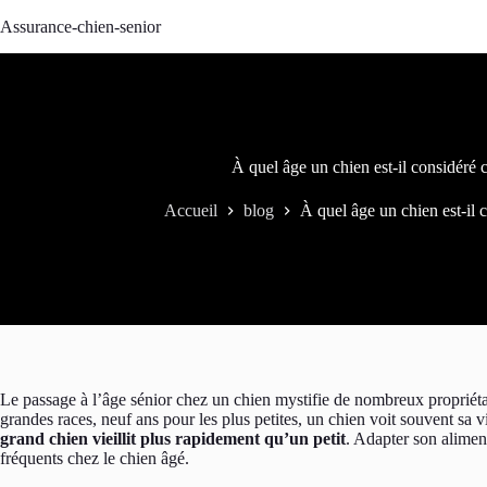
Passer
Assurance-chien-senior
au
contenu
À quel âge un chien est-il considéré
Accueil
blog
À quel âge un chien est-il
Le passage à l’âge sénior chez un chien mystifie de nombreux propriétai
grandes races, neuf ans pour les plus petites, un chien voit souvent sa 
grand chien vieillit plus rapidement qu’un petit
. Adapter son aliment
fréquents chez le chien âgé.