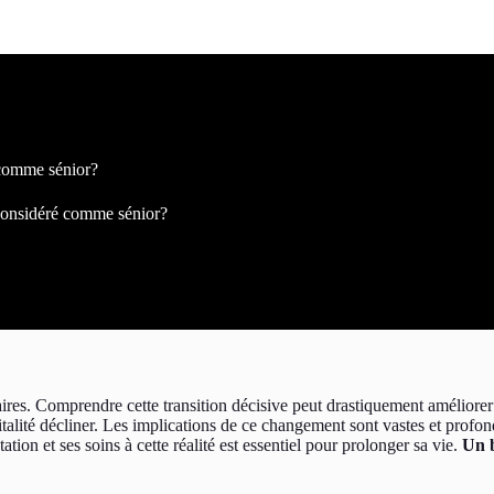
 comme sénior?
 considéré comme sénior?
res. Comprendre cette transition décisive peut drastiquement améliorer 
vitalité décliner. Les implications de ce changement sont vastes et profo
ation et ses soins à cette réalité est essentiel pour prolonger sa vie.
Un b