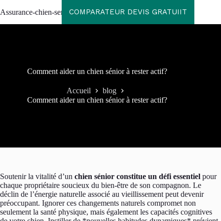
Passer
COMPARATEUR DEVIS GRATUIIT
Assurance-chien-senior
au
contenu
Comment aider un chien sénior à rester actif?
Accueil
blog
Comment aider un chien sénior à rester actif?
Soutenir la vitalité d’un
chien sénior constitue un défi essentiel
pour
chaque propriétaire soucieux du bien-être de son compagnon. Le
déclin de l’énergie naturelle associé au vieillissement peut devenir
préoccupant. Ignorer ces changements naturels compromet non
seulement la santé physique, mais également les capacités cognitives
de votre chien. Instiller de *nouvelles habitudes dynamiques* prévient