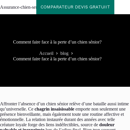
Passer
COMPARATEUR DEVIS GRATUIIT
Assurance-chien-senior
au
contenu
Comment faire face à la perte d’un chien sénior?
Accueil
blog
Comment faire face à la perte d’un chien sénior?
Affronter l’absence d’un chien sénior relève d’une bataille aussi intime
qu’universelle. Ce
chagrin insaisissable
emporte non seulement une
présence bienveillante, mais également toute une routine affective et
émotionnelle. La relation instaurée durant des années avec telle
créature loyale forge des liens indéfectibles, source de
douleur
palpable et inexprimée
lors de l’adieu final. Bien trop souvent,