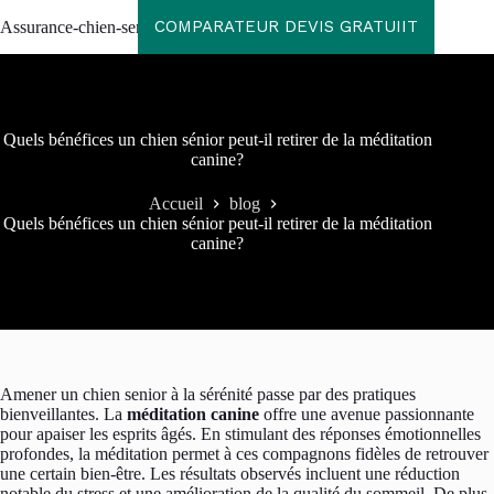
Passer
COMPARATEUR DEVIS GRATUIIT
Assurance-chien-senior
au
contenu
Quels bénéfices un chien sénior peut-il retirer de la méditation
canine?
Accueil
blog
Quels bénéfices un chien sénior peut-il retirer de la méditation
canine?
Amener un chien senior à la sérénité passe par des pratiques
bienveillantes. La
méditation canine
offre une avenue passionnante
pour apaiser les esprits âgés. En stimulant des réponses émotionnelles
profondes, la méditation permet à ces compagnons fidèles de retrouver
une certain bien-être. Les résultats observés incluent une réduction
notable du stress et une amélioration de la qualité du sommeil. De plus,