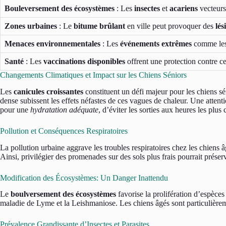
Bouleversement des écosystèmes
: Les
insectes
et
acariens
vecteurs
Zones urbaines
: Le
bitume brûlant
en ville peut provoquer des
lés
Menaces environnementales
: Les
événements extrêmes
comme le
Santé
: Les
vaccinations disponibles
offrent une protection contre 
Changements Climatiques et Impact sur les Chiens Séniors
Les
canicules croissantes
constituent un défi majeur pour les chiens s
dense subissent les effets néfastes de ces vagues de chaleur. Une attenti
pour une
hydratation adéquate
, d’éviter les sorties aux heures les plu
Pollution et Conséquences Respiratoires
La pollution urbaine aggrave les troubles respiratoires chez les chiens âg
Ainsi, privilégier des promenades sur des sols plus frais pourrait préserv
Modification des Écosystèmes: Un Danger Inattendu
Le
boulversement des écosystèmes
favorise la prolifération d’espèces
maladie de Lyme et la Leishmaniose. Les chiens âgés sont particulièreme
Prévalence Grandissante d’Insectes et Parasites