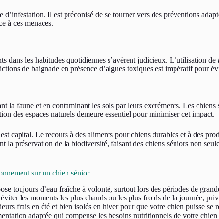
ue d’infestation. Il est préconisé de se tourner vers des préventions ada
ace à ces menaces.
ts dans les habitudes quotidiennes s’avèrent judicieux. L’utilisation de
dictions de baignade en présence d’algues toxiques est impératif pour évi
t la faune et en contaminant les sols par leurs excréments. Les chiens s
tion des espaces naturels demeure essentiel pour minimiser cet impact.
 est capital. Le recours à des aliments pour chiens durables et à des pr
nt la préservation de la biodiversité, faisant des chiens séniors non s
ronnement sur un chien sénior
se toujours d’eau fraîche à volonté, surtout lors des périodes de grande
éviter les moments les plus chauds ou les plus froids de la journée, privi
eurs frais en été et bien isolés en hiver pour que votre chien puisse se r
entation adaptée qui compense les besoins nutritionnels de votre chien