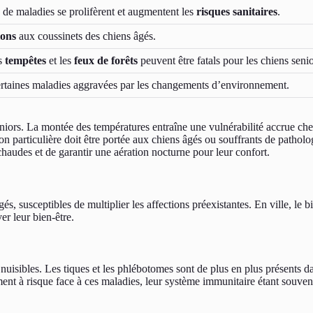
 de maladies se prolifèrent et augmentent les
risques sanitaires
.
ions
aux coussinets des chiens âgés.
s
tempêtes
et les
feux de forêts
peuvent être fatals pour les chiens senio
certaines maladies aggravées par les changements d’environnement.
éniors. La montée des températures entraîne une vulnérabilité accrue ch
on particulière doit être portée aux chiens âgés ou souffrants de patholog
s chaudes et de garantir une aération nocturne pour leur confort.
és, susceptibles de multiplier les affections préexistantes. En ville, le 
er leur bien-être.
 nuisibles. Les tiques et les phlébotomes sont de plus en plus présents da
nt à risque face à ces maladies, leur système immunitaire étant souvent 