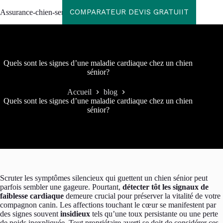
Passer
COMPARATEUR DEVIS GRATUIIT
Assurance-chien-senior
au
contenu
Quels sont les signes d’une maladie cardiaque chez un chien
sénior?
Accueil
blog
Quels sont les signes d’une maladie cardiaque chez un chien
sénior?
Scruter les symptômes silencieux qui guettent un chien sénior peut
parfois sembler une gageure. Pourtant,
détecter tôt les signaux de
faiblesse cardiaque
demeure crucial pour préserver la vitalité de votre
compagnon canin. Les affections touchant le cœur se manifestent par
des signes souvent
insidieux
tels qu’une toux persistante ou une perte
de poids inexpliquée. Tout propriétaire averti se doit de considérer ces