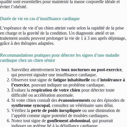
qualité sont essentielles pour maintenir la masse corporelle idéale et
éviter l’obésité.
Durée de vie en cas d’insuffisance cardiaque
L’espérance de vie d’un chien atteint varie selon la rapidité de la prise
en charge et la gravité de la condition. Un diagnostic attelé et un
traitement assidu peuvent prolonger la vie de 1 à 3 ans après dépistage,
grâce à des thérapies adaptées.
Recommandations pratiques pour détecter les signes d’une maladie
cardiaque chez un chien sénior
Surveillez attentivement les
toux nocturnes ou post-exercice
,
qui peuvent signaler une insuffisance cardiaque.
Observez tout signe de
fatigue inhabituelle
ou d’
intolérance à
l’exercice
, pouvant indiquer un problème cardiaque.
Évaluez la
respiration de votre chien
pour détecter toute
difficulté ou accélération anormale.
Si votre chien connaît des
évanouissements
ou des épisodes de
synthrome syncopal
, consultez un vétérinaire sans délai.
Vérifiez la
perte de poids inexpliquée
ou une diminution de
l’appétit comme signe potentiel de troubles cardiaques.
Notez tout signe de
gonflement abdominal
, qui pourrait
indiquer un œdème lié à la défaillance cardiaque.