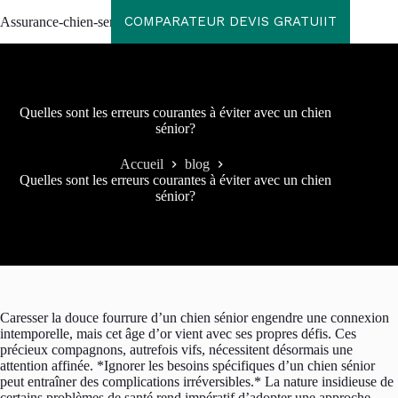
Passer
COMPARATEUR DEVIS GRATUIIT
Assurance-chien-senior
au
contenu
Quelles sont les erreurs courantes à éviter avec un chien
sénior?
Accueil
blog
Quelles sont les erreurs courantes à éviter avec un chien
sénior?
Caresser la douce fourrure d’un chien sénior engendre une connexion
intemporelle, mais cet âge d’or vient avec ses propres défis. Ces
précieux compagnons, autrefois vifs, nécessitent désormais une
attention affinée. *Ignorer les besoins spécifiques d’un chien sénior
peut entraîner des complications irréversibles.* La nature insidieuse de
certains problèmes de santé rend impératif d’adopter une approche