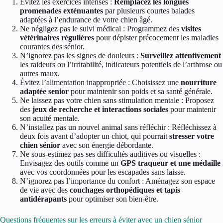
Évitez les exercices intenses :
Remplacez les longues
promenades exténuantes
par plusieurs courtes balades
adaptées à l’endurance de votre chien âgé.
Ne négligez pas le suivi médical : Programmez des
visites
vétérinaires régulières
pour dépister précocement les maladies
courantes des sénior.
N’ignorez pas les signes de douleurs :
Surveillez attentivement
les raideurs ou l’irritabilité, indicateurs potentiels de l’arthrose ou
autres maux.
Évitez l’alimentation inappropriée : Choisissez une
nourriture
adaptée senior
pour maintenir son poids et sa santé générale.
Ne laissez pas votre chien sans stimulation mentale : Proposez
des
jeux de recherche et interactions sociales
pour maintenir
son acuité mentale.
N’installez pas un nouvel animal sans réfléchir : Réfléchissez à
deux fois avant d’adopter un chiot, qui pourrait
stresser votre
chien sénior
avec son énergie débordante.
Ne sous-estimez pas ses difficultés auditives ou visuelles :
Envisagez des outils comme un
GPS traqueur et une médaille
avec vos coordonnées pour les escapades sans laisse.
N’ignorez pas l’importance du confort : Aménagez son espace
de vie avec des
couchages orthopédiques et tapis
antidérapants
pour optimiser son bien-être.
Questions fréquentes sur les erreurs à éviter avec un chien sénior